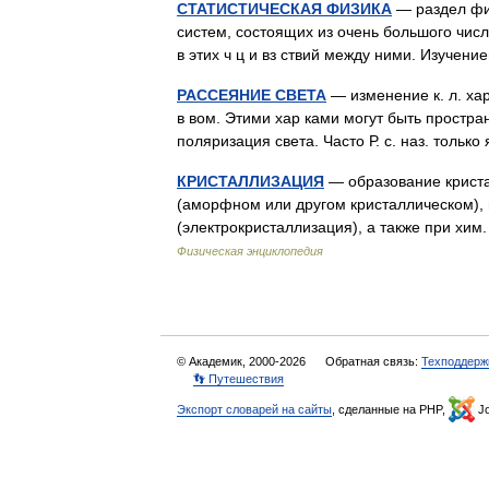
СТАТИСТИЧЕСКАЯ ФИЗИКА
— раздел физ
систем, состоящих из очень большого числа 
в этих ч ц и вз ствий между ними. Изуче
РАССЕЯНИЕ СВЕТА
— изменение к. л. хар 
в вом. Этими хар ками могут быть простра
поляризация света. Часто Р. с. наз. толь
КРИСТАЛЛИЗАЦИЯ
— образование кристал
(аморфном или другом кристаллическом), 
(электрокристаллизация), а также при хи
Физическая энциклопедия
© Академик, 2000-2026
Обратная связь:
Техподдерж
👣 Путешествия
Экспорт словарей на сайты
, сделанные на PHP,
Jo