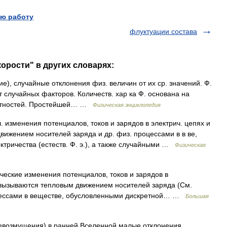
ю работу
флуктуации состава
орости" в других словарях:
ние), случайные отклонения физ. величин от их ср. значений. Ф.
 случайных факторов. Количеств. хар ка Ф. основана на
роятностей. Простейшей… …
Физическая энциклопедия
 изменения потенциалов, токов и зарядов в электрич. цепях и
ижением носителей заряда и др. физ. процессами в в ве,
тричества (естеств. Ф. э.), а также случайными …
Физическая
ие изменения потенциалов, токов и зарядов в
э. вызываются тепловым движением носителей заряда (См.
оцессами в веществе, обусловленными дискретной… …
Большая
возмущения) в ранней Вселенной малые отклонения