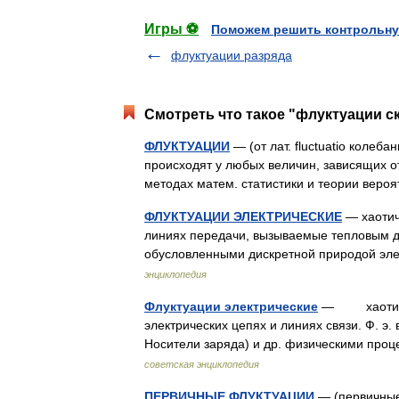
Игры ⚽
Поможем решить контрольну
флуктуации разряда
Смотреть что такое "флуктуации ск
ФЛУКТУАЦИИ
— (от лат. fluctuatio колеба
происходят у любых величин, зависящих от
методах матем. статистики и теории ве
ФЛУКТУАЦИИ ЭЛЕКТРИЧЕСКИЕ
— хаотич.
линиях передачи, вызываемые тепловым дв
обусловленными дискретной природой элек
энциклопедия
Флуктуации электрические
— хаотическ
электрических цепях и линиях связи. Ф. 
Носители заряда) и др. физическими пр
советская энциклопедия
ПЕРВИЧНЫЕ ФЛУКТУАЦИИ
— (первичные