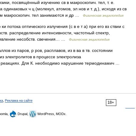
ики, посвящённый изучению св в макроскопич. тел, т. е.
одинаковых ч ц (молекул, атомов, эл нов и т. д.), исходя из св
нием макроскопич. тел занимаются и др …
Физическая энциклопедия
ки потока оптического излучения (с в е т а) при его вз ствии с
нств. распределение интенсивности, частотный спектр,
ко явление несобств. свечения… …
Физическая энциклопедия
лов из паров, р ров, расплавов, из в ва в тв. состоянии
из электролитов в процессе электролиза
м. реакциях. Для К. необходимо нарушение термодинамич …
ка
,
Реклама на сайте
18+
omla,
Drupal,
WordPress, MODx.