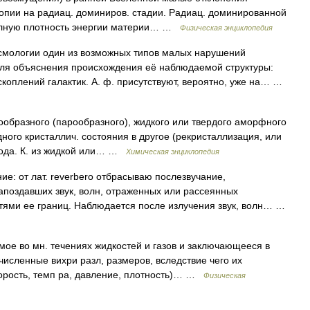
опии на радиац. доминиров. стадии. Радиац. доминированной
в полную плотность энергии материи… …
Физическая энциклопедия
смологии один из возможных типов малых нарушений
ля объяснения происхождения её наблюдаемой структуры:
хскоплений галактик. А. ф. присутствуют, вероятно, уже на… …
ообразного (парообразного), жидкого или твердого аморфного
дного кристаллич. состояния в другое (рекристаллизация, или
рода. К. из жидкой или… …
Химическая энциклопедия
е: от лат. reverbero отбрасываю послезвучание,
апоздавших звук, волн, отраженных или рассеянных
тями ее границ. Наблюдается после излучения звук, волн… …
ое во мн. течениях жидкостей и газов и заключающееся в
очисленные вихри разл, размеров, вследствие чего их
корость, темп ра, давление, плотность)… …
Физическая