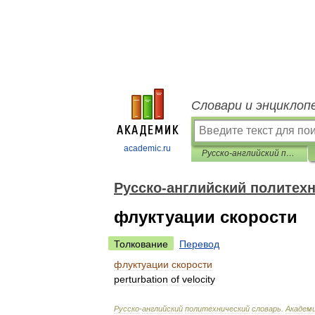
Словари и энциклоп
academic.ru
Русско-английский политехнический словарь
Русско-английский политех
флуктуации скорости
Толкование
Перевод
флуктуации
скорости
perturbation
of
velocity
Русско
-
английский
политехнический
словарь
.
Академ