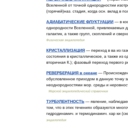
Вселенной от точной однородностии изотр
(горячей)наз. стадия, когда осн. вклад 
АДИАБАТИЧЕСКИЕ ФЛУКТУАЦИИ
— в ко
однородности Вселенной, привлекаемых д
галактик, а также групп, скоплений и свер
Физическая энциклопедия
КРИСТАЛЛИЗАЦИЯ
— переход в ва из газ
состояния в кристаллическое, а также из о
вторичная К.); фазовый переход первого 
РЕВЕРБЕРАЦИЯ в океане
— Происхождени
обусловленное приходом в данную точку з
неоднородностями мор. среды и неровнос
Морской энциклопедический справочник
ТУРБУЛЕНТНОСТЬ
— явление, наблюдаем
том, что в этих течениях образуются мног
гидродинамич. и термодинамич. хар ки (с
энциклопедия