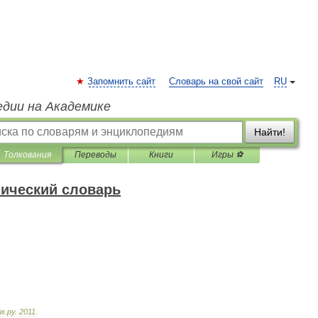
Запомнить сайт
Словарь на свой сайт
RU
едии на Академике
Найти!
Толкования
Переводы
Книги
Игры ⚽
нический словарь
ик
.
ру
.
2011
.